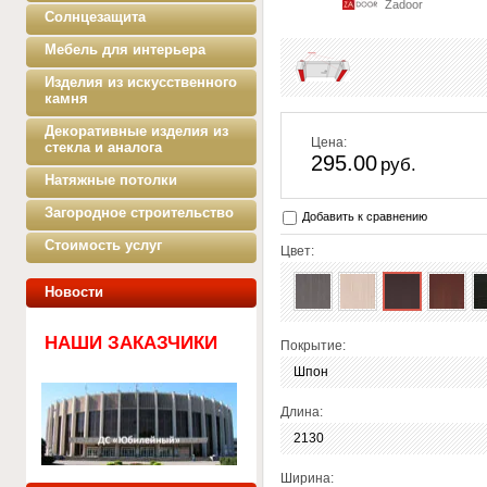
Zadoor
Солнцезащита
Мебель для интерьера
Изделия из искусственного
камня
Декоративные изделия из
Цена:
стекла и аналога
295.00
руб.
Натяжные потолки
Загородное строительство
Добавить к сравнению
Стоимость услуг
Цвет:
Новости
НАШИ ЗАКАЗЧИКИ
Покрытие:
Шпон
Длина:
2130
Ширина: