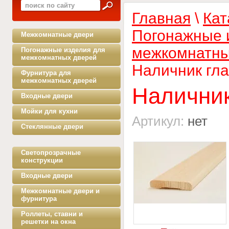
Главная
\
Кат
Погонажные 
Межкомнатные двери
межкомнатны
Погонажные изделия для
межкомнатных дверей
Наличник гла
Фурнитура для
межкомнатных дверей
Наличник
Входные двери
Мойки для кухни
Артикул:
нет
Стеклянные двери
Светопрозрачные
конструкции
Входные двери
Межкомнатные двери и
фурнитура
Роллеты, ставни и
решетки на окна