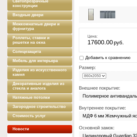
Светопрозрачные
конструкции
Входные двери
Межкомнатные двери и
фурнитура
Цена:
Роллеты, ставни и
17600.00
руб.
решетки на окна
Солнцезащита
Добавить к сравнению
Мебель для интерьера
Размер:
Изделия из искусственного
камня
Декоративные изделия из
Внешнее покрытие:
стекла и аналога
Полимерное антивандаль
Натяжные потолки
Загородное строительство
Внутреннее покрытие:
Стоимость услуг
МДФ 6 мм Жемчужный яс
Основной замок:
Новости
Цилиндровый Guardian 32