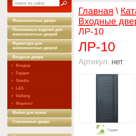
Главная
\
Кат
Входные две
Межкомнатные двери
ЛР-10
Погонажные изделия для
межкомнатных дверей
ЛР-10
Фурнитура для
межкомнатных дверей
Входные двери
Артикул:
нет
Кондор
Горден
Stardis
L&S
Valberg
Форпост
Мойки для кухни
Стеклянные двери
Горден