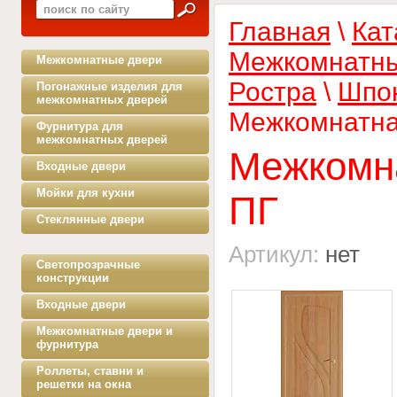
Главная
\
Кат
Межкомнатны
Межкомнатные двери
Ростра
\
Шпо
Погонажные изделия для
межкомнатных дверей
Межкомнатна
Фурнитура для
межкомнатных дверей
Межкомн
Входные двери
Мойки для кухни
ПГ
Стеклянные двери
Артикул:
нет
Светопрозрачные
конструкции
Входные двери
Межкомнатные двери и
фурнитура
Роллеты, ставни и
решетки на окна