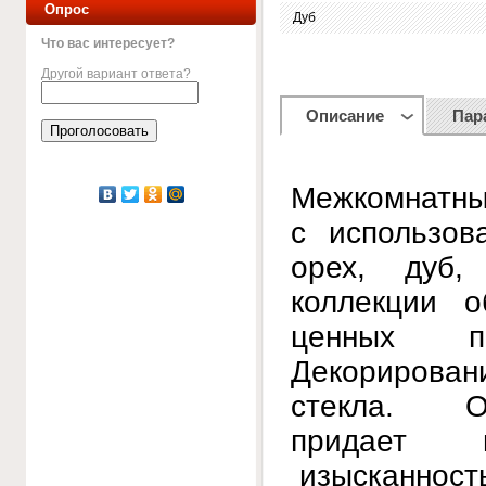
Опрос
Дуб
Что вас интересует?
Другой вариант ответа?
Описание
Пар
Межкомнатны
с использов
орех, дуб,
коллекции 
ценных по
Декорирован
стекла. О
придает н
изысканность