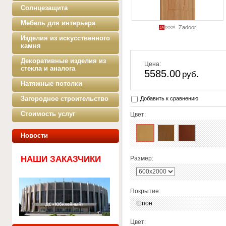
Солнцезащита
Мебель для интерьера
Zadoor
Изделия из искусственного
камня
Декоративные изделия из
Цена:
стекла и аналога
5585.00
руб.
Натяжные потолки
Загородное строительство
Добавить к сравнению
Стоимость услуг
Цвет:
Новости
НАШИ ЗАКАЗЧИКИ
Размер:
Покрытие:
Шпон
Цвет: