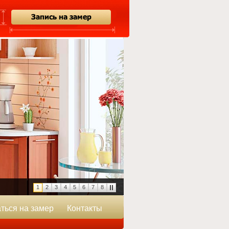
1
2
3
4
5
6
7
8
ться на замер
Контакты