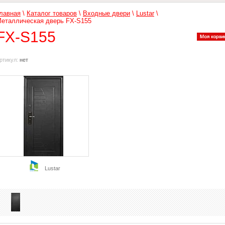
лавная
\
Каталог товаров
\
Входные двери
\
Lustar
\
еталлическая дверь FX-S155
FX-S155
ртикул:
нет
Lustar