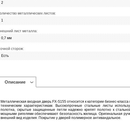
2
оличество металлических листов:
1
нешний лист металла:
0,7 мм
очной сторож:
Есть
Описание
Металлическая входная дверь FX-S155 относится к категории бизнес-класса н
техническим характеристикам. Высокопрочные стальные листы использ
полотна, скрытые защищенные петли надежно крепят полотно к стальной
мощными ригелями обеспечивают безопасность жилища. Оригинальная ручк
внешний вид изделия. Покрытие у дверей полимерное антивандальное.