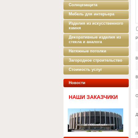
Солнцезащита
Мебель для интерьера
Изделия из искусственного
камня
Декоративные изделия из
Р
стекла и аналога
Натяжные потолки
В
Загородное строительство
Стоимость услуг
В
Новости
О
НАШИ ЗАКАЗЧИКИ
Д
П