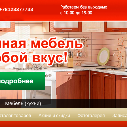
+78123377733
Мебель (кухни)
аталог товаров
Акции и скидки
Фотогалерея
Записа