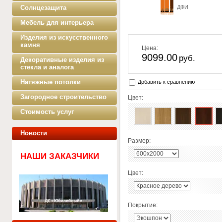
Солнцезащита
ДФИ
Мебель для интерьера
Изделия из искусственного
камня
Цена:
9099.00
руб.
Декоративные изделия из
стекла и аналога
Натяжные потолки
Добавить к сравнению
Загородное строительство
Цвет:
Стоимость услуг
Новости
Размер:
НАШИ ЗАКАЗЧИКИ
Цвет:
Покрытие: