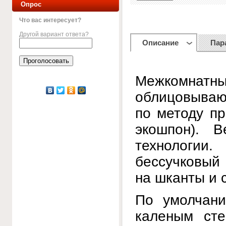
Опрос
Что вас интересует?
Другой вариант ответа?
Описание
Пар
Межкомнат
облицовывают
по методу п
экошпон). 
технологии
бессучковый
на шканты и 
По умолчани
каленым сте