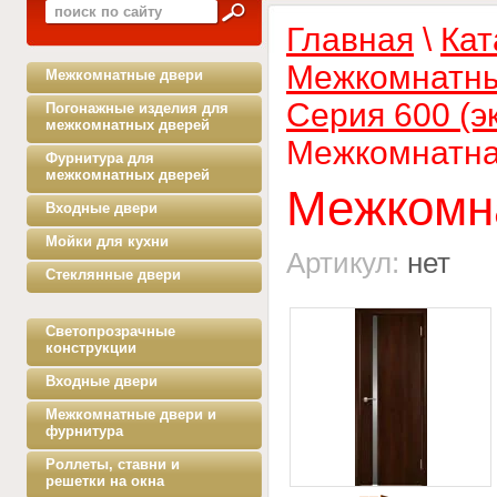
Главная
\
Кат
Межкомнатны
Межкомнатные двери
Серия 600 (э
Погонажные изделия для
межкомнатных дверей
Межкомнатна
Фурнитура для
межкомнатных дверей
Межкомн
Входные двери
Мойки для кухни
Артикул:
нет
Стеклянные двери
Светопрозрачные
конструкции
Входные двери
Межкомнатные двери и
фурнитура
Роллеты, ставни и
решетки на окна