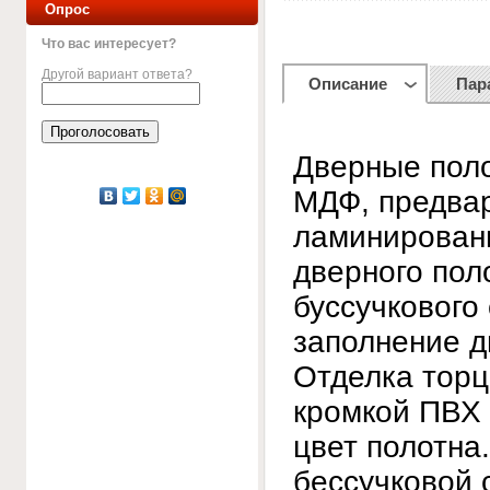
Опрос
Что вас интересует?
Другой вариант ответа?
Описание
Пар
Дверные поло
МДФ, предва
ламинирован
дверного пол
буссучкового
заполнение д
Отделка торц
кромкой ПВХ 
цвет полотна
бессучковой 