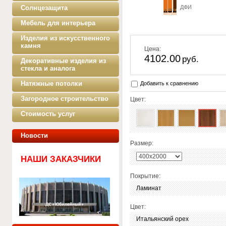
Солнцезащита
ДФИ
Мебель для интерьера
Изделия из искусственного
камня
Цена:
4102.00
руб.
Декоративные изделия из
стекла и аналога
Натяжные потолки
Добавить к сравнению
Загородное строительство
Цвет:
Стоимость услуг
Новости
Размер:
НАШИ ЗАКАЗЧИКИ
Покрытие:
Ламинат
Цвет:
Итальянский орех