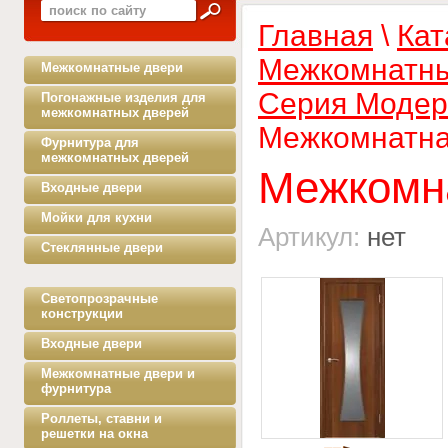
Главная
\
Кат
Межкомнатны
Межкомнатные двери
Серия Модер
Погонажные изделия для
межкомнатных дверей
Межкомнатна
Фурнитура для
межкомнатных дверей
Межкомн
Входные двери
Мойки для кухни
Артикул:
нет
Стеклянные двери
Светопрозрачные
конструкции
Входные двери
Межкомнатные двери и
фурнитура
Роллеты, ставни и
решетки на окна